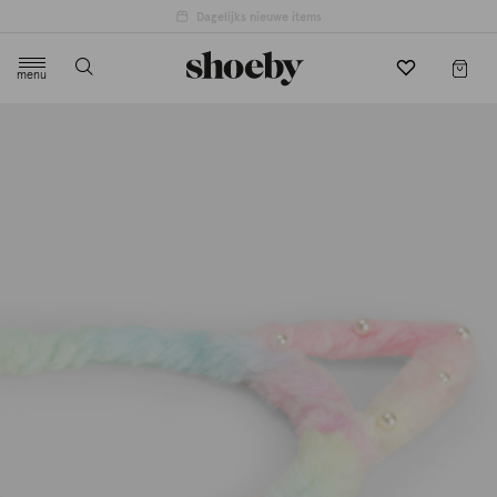
Dagelijks nieuwe items
menu
label.header.toggle