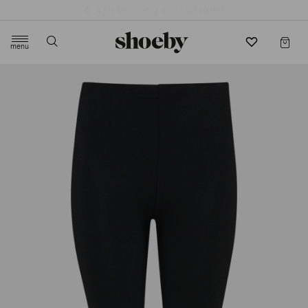
4.5/5 beoordeling door 3807 klanten
menu
label.header.toggle