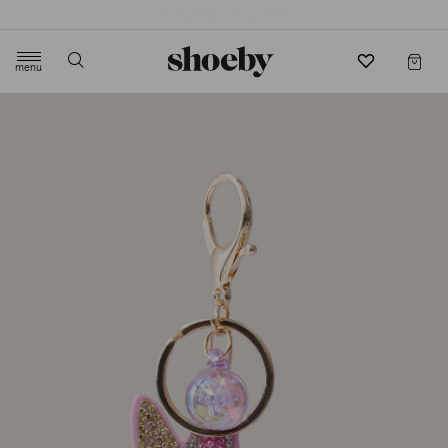
4.5/5 beoordeling door 3807 klanten
menu
label.header.toggle