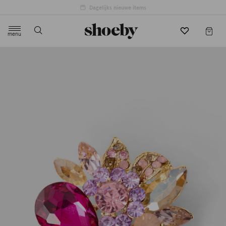
menu
label.header.toggle