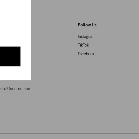
Follow Us
Instagram
TikTok
Facebook
agne
woord Ondernemen
p