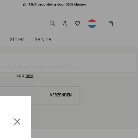
4.5/5 beoordeling door 3807 klanten
label.header.toggle
s
Stores
Service
 voor onze nieuwsbrief of download onze
app
hier
.
VERZENDEN