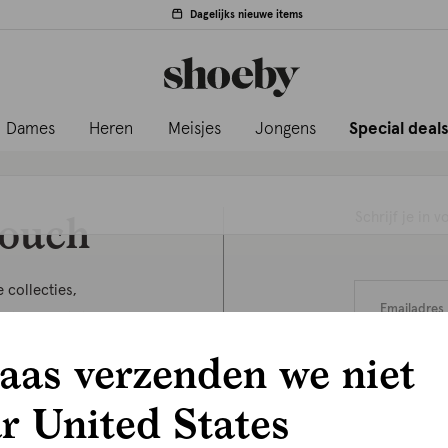
Dagelijks nieuwe items
Dames
Heren
Meisjes
Jongens
Special deal
touch
Schrijf je in
 collecties,
jg toegang tot
ly access.
aas verzenden we niet
r United States