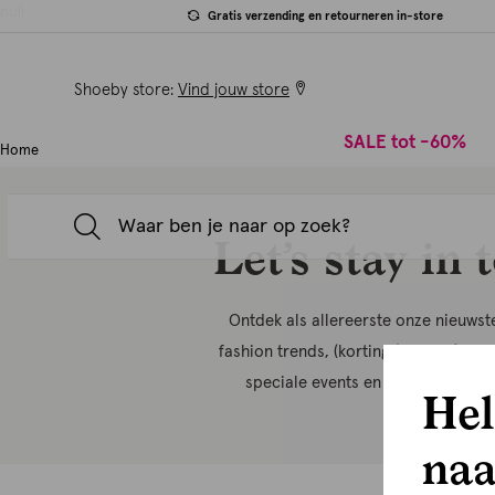
null
Gratis verzending en retourneren in-store
Shoeby store:
Vind jouw store
SALE tot -60%
Home
Let’s stay in 
Ontdek als allereerste onze nieuwste
fashion trends, (kortings)acties én kri
speciale events en exclusieve ear
Hel
naa