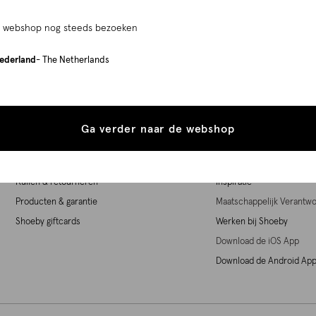
e webshop nog steeds bezoeken
Service
Over Shoeby
ederland
- The Netherlands
Store Locator
Over Shoeby
Klantenservice
Personal Stylist
Check mijn orderstatus
The Shoeby effect
Ga verder naar de webshop
Herroepingsrecht
The Shoeby effect camp
Betaalmogelijkheden
Style Club
Ruilen & retourneren
Inspiratie
Producten & garantie
Maatschappelijk Verant
Shoeby giftcards
Werken bij Shoeby
Download de iOS App
Download de Android Ap