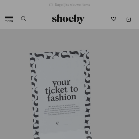
Dagelijks nieuwe items
menu
label.header.toggle