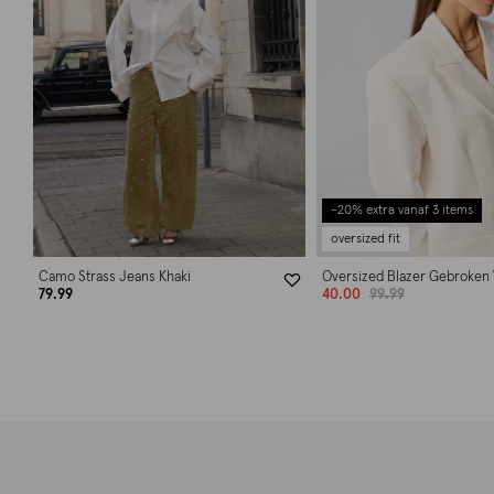
-20% extra vanaf 3 items
oversized fit
Camo Strass Jeans Khaki
Oversized Blazer Gebroken 
79.99
40.00
99.99