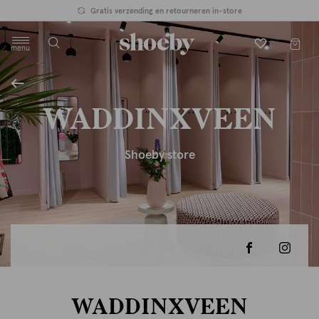
Gratis verzending en retourneren in-store
menu
label.header.toggle
WADDINXVEEN
Shoeby store
WADDINXVEEN