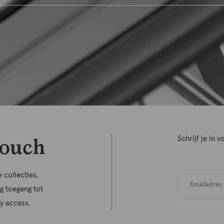
touch
Schrijf je in
 collecties,
jg toegang tot
ly access.