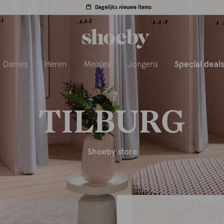
Dagelijks nieuwe items
Dames
Heren
Meisjes
Jongens
Special deal
TILBURG
Shoeby store