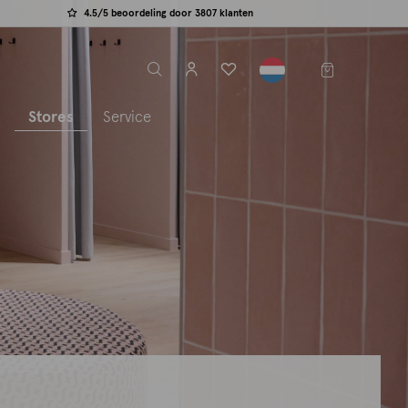
4.5/5 beoordeling door 3807 klanten
label.header.toggle
s
Stores
Service