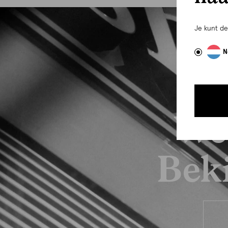
Je kunt d
N
We
Beki