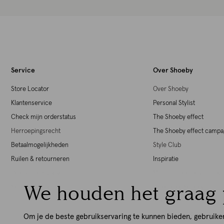
Service
Over Shoeby
Store Locator
Over Shoeby
Klantenservice
Personal Stylist
Check mijn orderstatus
The Shoeby effect
Herroepingsrecht
The Shoeby effect camp
Betaalmogelijkheden
Style Club
Ruilen & retourneren
Inspiratie
Producten & garantie
Maatschappelijk Verant
We houden het graag 
Shoeby giftcards
Werken bij Shoeby
Download de iOS App
Download de Android Ap
Om je de beste gebruikservaring te kunnen bieden, gebruike