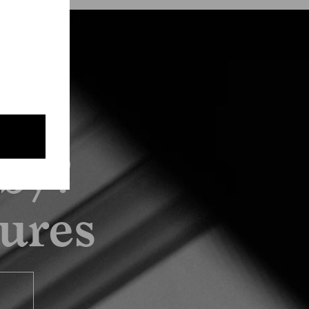
by?
tures