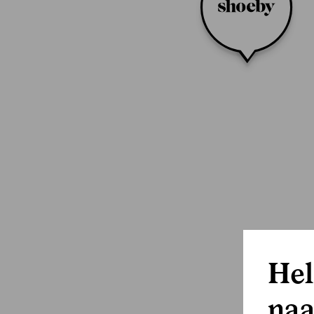
Hel
naa