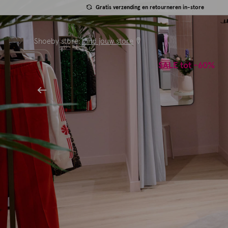
Gratis verzending en retourneren in-store
Shoeby store:
Vind jouw store
SALE tot -60%