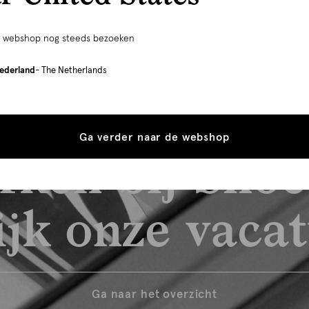
e webshop nog steeds bezoeken
ederland
- The Netherlands
Ga verder naar de webshop
rken bij Shoe
jk onze vaca
Ga naar het overzicht