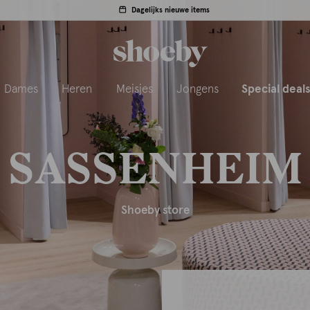
Dagelijks nieuwe items
Dames
Heren
Meisjes
Jongens
Special deal
SASSENHEIM
Shoeby store