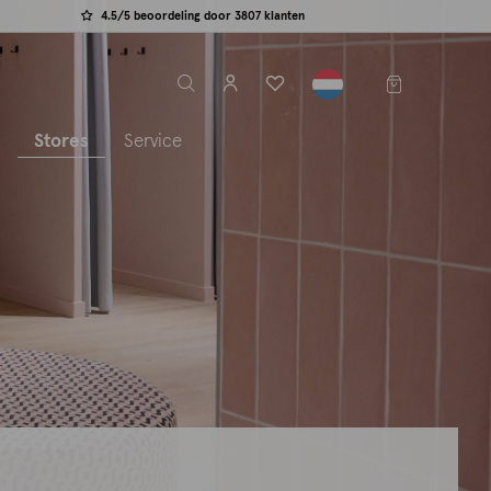
4.5/5 beoordeling door 3807 klanten
label.header.toggle
s
Stores
Service