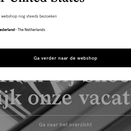
e webshop nog steeds bezoeken
ederland
- The Netherlands
Ga verder naar de webshop
rken bij Shoe
jk onze vaca
Ga naar het overzicht