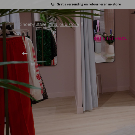
Gratis verzending en retourneren in-store
Shoeby store:
Vind jouw store
SALE tot -60%