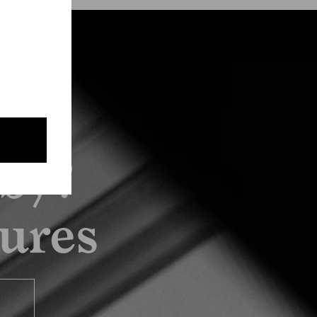
by?
tures