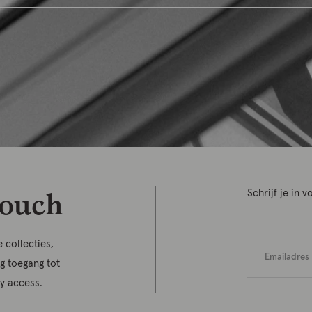
touch
Schrijf je in
 collecties,
jg toegang tot
ly access.