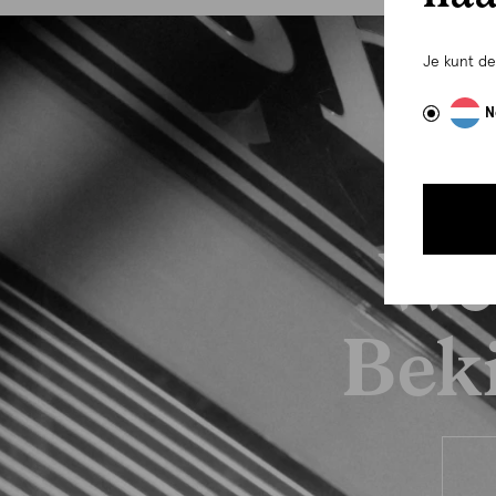
Je kunt d
N
We
Beki