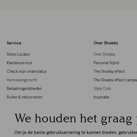
Service
Over Shoeby
Store Locator
Over Shoeby
Klantenservice
Personal Stylist
Check mijn orderstatus
The Shoeby effect
Herroepingsrecht
The Shoeby effect camp
Betaalmogelijkheden
Style Club
Ruilen & retourneren
Inspiratie
Producten & garantie
Maatschappelijk Verant
We houden het graag 
Shoeby giftcards
Werken bij Shoeby
Download de iOS App
Download de Android Ap
Om je de beste gebruikservaring te kunnen bieden, gebruike