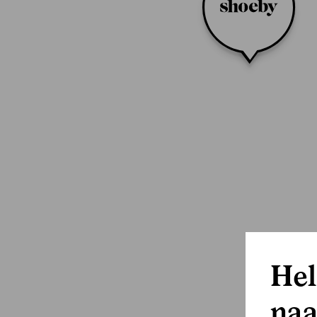
Hel
naa