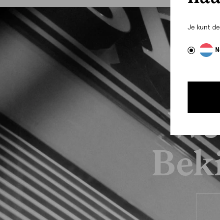
Je kunt d
N
We
Beki