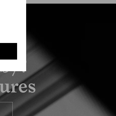
by?
tures