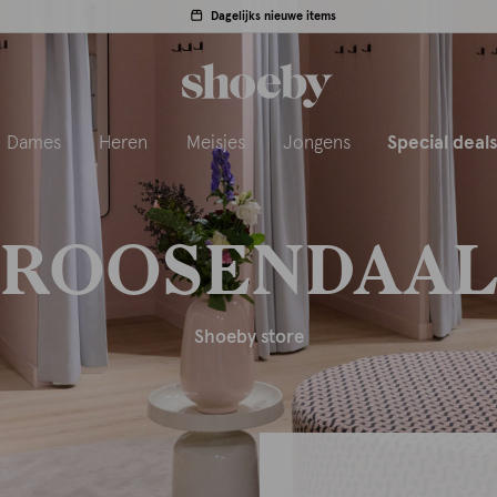
Dagelijks nieuwe items
Dames
Heren
Meisjes
Jongens
Special deal
ROOSENDAA
Shoeby store