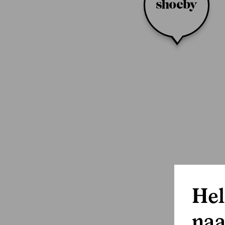
Hel
naa