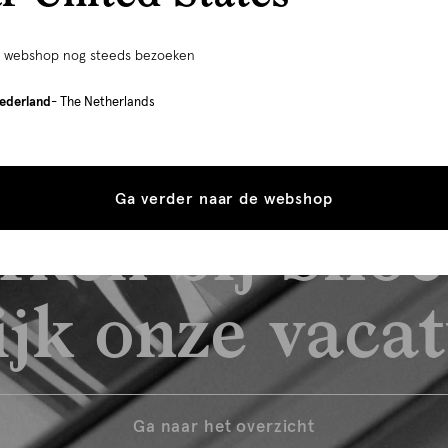
e webshop nog steeds bezoeken
ederland
- The Netherlands
Ga verder naar de webshop
rken bij Shoe
jk onze vaca
Ga naar het overzicht