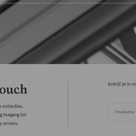
touch
Schrijf je in
 collecties,
jg toegang tot
ly access.