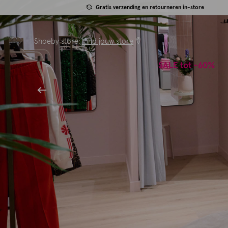
Gratis verzending en retourneren in-store
Shoeby store:
Vind jouw store
SALE tot -60%