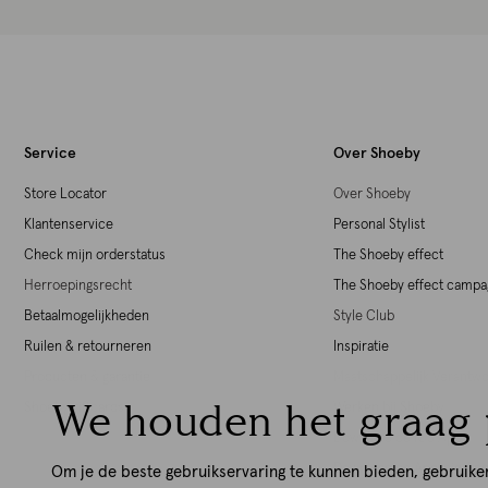
Service
Over Shoeby
Store Locator
Over Shoeby
Klantenservice
Personal Stylist
Check mijn orderstatus
The Shoeby effect
Herroepingsrecht
The Shoeby effect camp
Betaalmogelijkheden
Style Club
Ruilen & retourneren
Inspiratie
Producten & garantie
Maatschappelijk Verant
We houden het graag 
Shoeby giftcards
Werken bij Shoeby
Download de iOS App
Download de Android Ap
Om je de beste gebruikservaring te kunnen bieden, gebruike