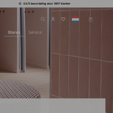
4.5/5 beoordeling door 3807 klanten
label.header.toggle
s
Stores
Service
L