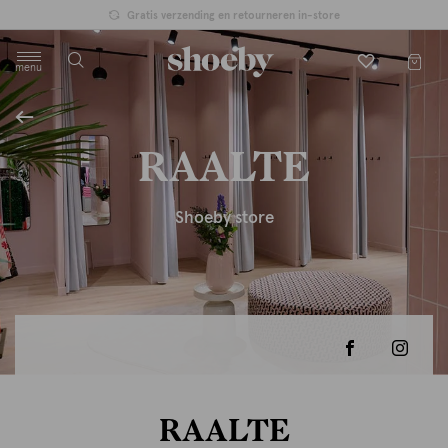
Gratis verzending en retourneren in-store
menu
label.header.toggle
RAALTE
Shoeby store
RAALTE