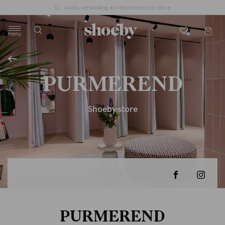
Gratis verzending en retourneren in-store
menu
label.header.toggle
PURMEREND
Shoeby store
PURMEREND