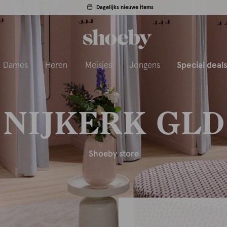
Dagelijks nieuwe items
Dames
Heren
Meisjes
Jongens
Special deal
NIJKERK GLD
Shoeby store