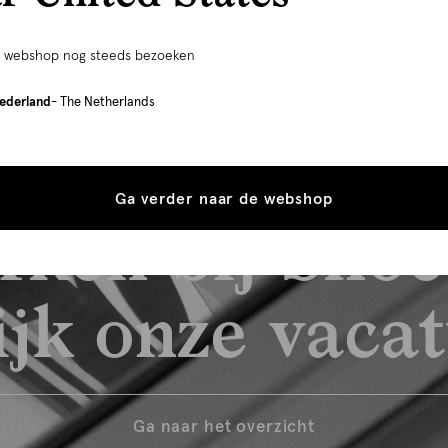
e webshop nog steeds bezoeken
ederland
- The Netherlands
Ga verder naar de webshop
rken bij Shoe
jk onze vaca
Ga naar het overzicht