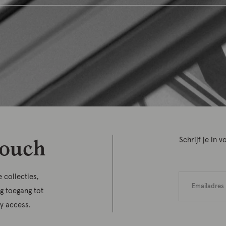
touch
Schrijf je in
 collecties,
jg toegang tot
ly access.