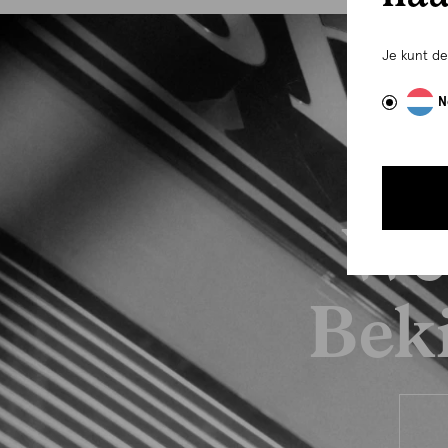
Je kunt d
N
We
Beki