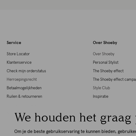
Service
Over Shoeby
Store Locator
Over Shoeby
Klantenservice
Personal Stylist
Check mijn orderstatus
The Shoeby effect
Herroepingsrecht
The Shoeby effect camp
Betaalmogelijkheden
Style Club
Ruilen & retourneren
Inspiratie
Producten & garantie
Maatschappelijk Verant
We houden het graag 
Shoeby giftcards
Werken bij Shoeby
Download de iOS App
Download de Android Ap
Om je de beste gebruikservaring te kunnen bieden, gebruike