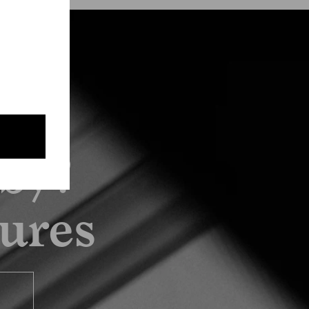
by?
tures