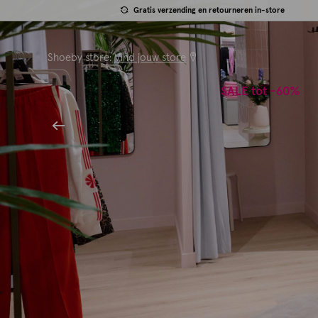
Gratis verzending en retourneren in-store
Shoeby store:
Vind jouw store
SALE tot -60%