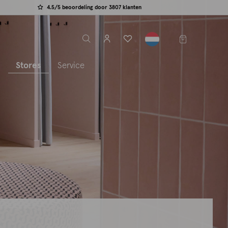
4.5/5 beoordeling door 3807 klanten
label.header.toggle
s
Stores
Service