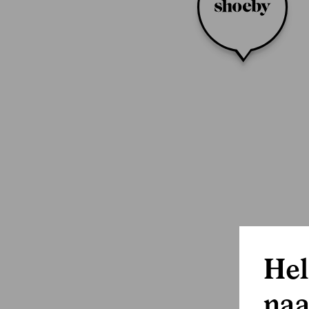
Hel
naa