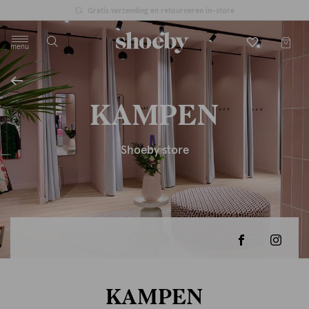
Gratis verzending en retourneren in-store
menu
label.header.toggle
KAMPEN
Shoeby store
KAMPEN