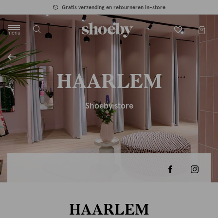
Gratis verzending en retourneren in-store
menu
label.header.toggle
HAARLEM
Shoeby store
HAARLEM