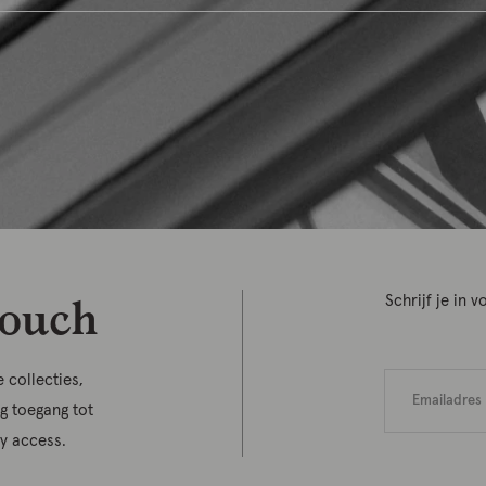
touch
Schrijf je in
 collecties,
jg toegang tot
ly access.