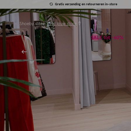
Gratis verzending en retourneren in-store
Shoeby store:
Vind jouw store
SALE tot -60%