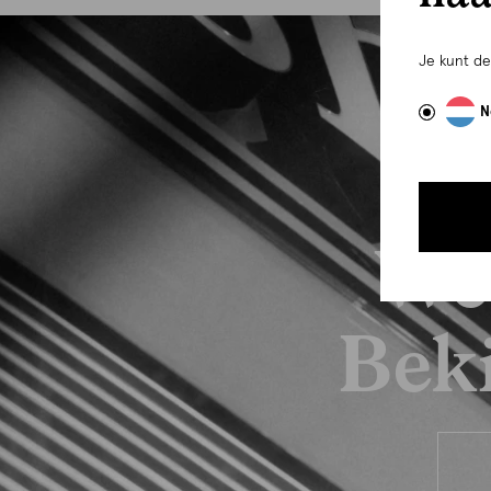
Je kunt d
N
We
Beki