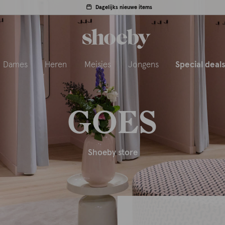
Dagelijks nieuwe items
Dames
Heren
Meisjes
Jongens
Special deal
GOES
Shoeby store