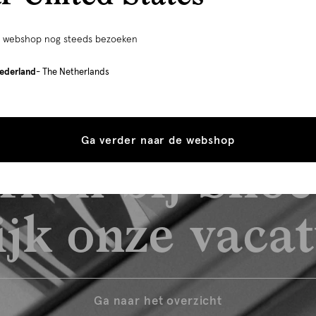
e webshop nog steeds bezoeken
ederland
- The Netherlands
Ga verder naar de webshop
rken bij Shoe
jk onze vaca
Ga naar het overzicht