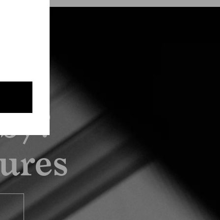
by?
tures