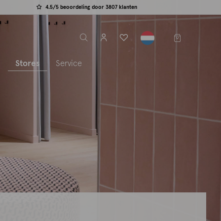
4.5/5 beoordeling door 3807 klanten
label.header.toggle
s
Stores
Service