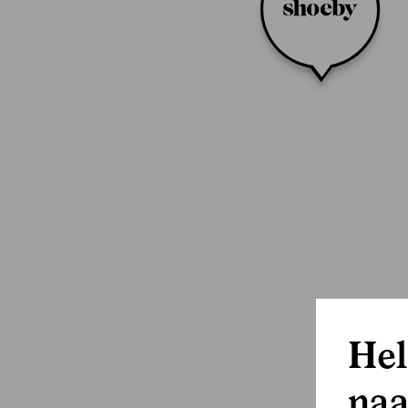
Hel
naa