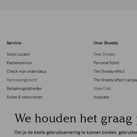
Service
Over Shoeby
Store Locator
Over Shoeby
Klantenservice
Personal Stylist
Check mijn orderstatus
The Shoeby effect
Herroepingsrecht
The Shoeby effect camp
Betaalmogelijkheden
Style Club
Ruilen & retourneren
Inspiratie
Producten & garantie
Maatschappelijk Verant
We houden het graag 
Shoeby giftcards
Werken bij Shoeby
Download de iOS App
Download de Android Ap
Om je de beste gebruikservaring te kunnen bieden, gebruike