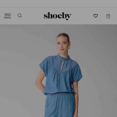
4.5/5 beoordeling door 3807 klanten
menu
label.header.toggle