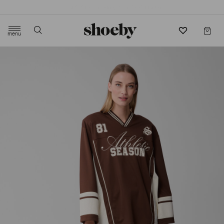
4.5/5 beoordeling door 3807 klanten
menu
label.header.toggle