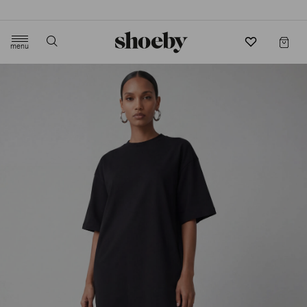
4.5/5 beoordeling door 3807 klanten
menu
label.header.toggle