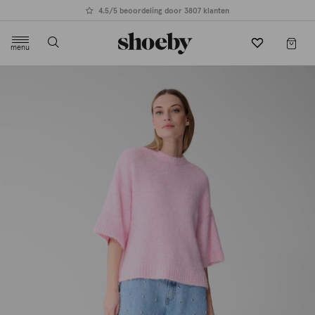
4.5/5 beoordeling door 3807 klanten
menu
label.header.toggle