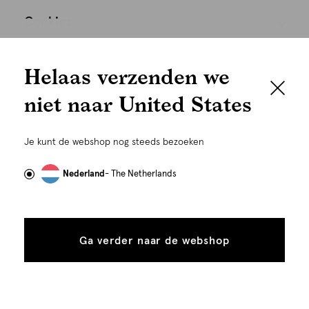
Cookies
We houden het
Nederland
Nederlands
Helaas verzenden we
graag persoonlijk
niet naar United States
Om je de beste gebruikservaring te kunnen bieden,
gebruiken wij cookies en daarmee vergelijkbare
Je kunt de webshop nog steeds bezoeken
technieken zoals link-tracking welke gebruikt worden
om advertenties te personaliseren...
Lees meer
Nederland
- The Netherlands
Alle
Details
©
Alle rechten voorbehouden. Shoeby 2026
cookies
Ga verder naar de webshop
tonen
toestaan
Plaats in winkelmand