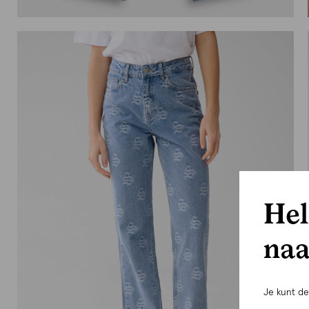
Hel
naa
Je kunt d