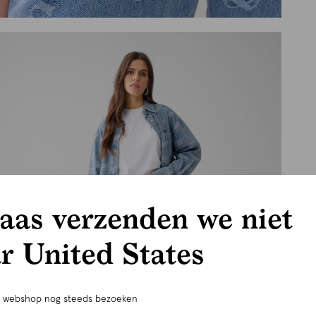
aas verzenden we niet
r United States
e webshop nog steeds bezoeken