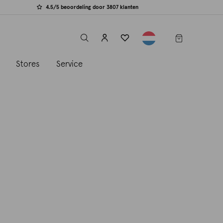
4.5/5 beoordeling door 3807 klanten
label.header.toggle
s
Stores
Service