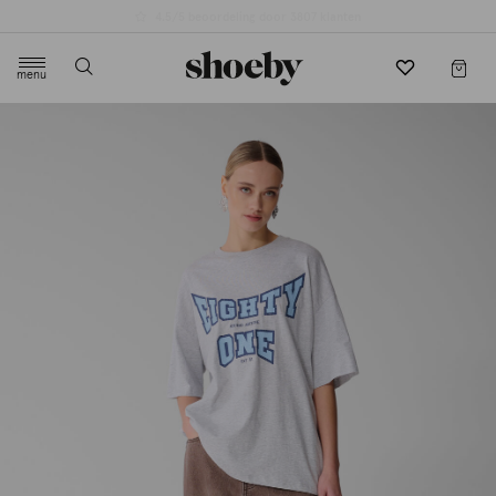
4.5/5 beoordeling door 3807 klanten
menu
label.header.toggle