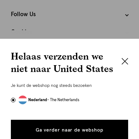
Follow Us
Cookies
We houden het
Nederland
Nederlands
Helaas verzenden we
graag persoonlijk
niet naar United States
Om je de beste gebruikservaring te kunnen bieden,
gebruiken wij cookies en daarmee vergelijkbare
Je kunt de webshop nog steeds bezoeken
technieken zoals link-tracking welke gebruikt worden
om advertenties te personaliseren...
Lees meer
Nederland
- The Netherlands
Alle
Details
©
Alle rechten voorbehouden. Shoeby 2026
cookies
Ga verder naar de webshop
tonen
toestaan
Plaats in winkelmand