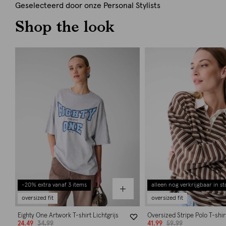
Geselecteerd door onze Personal Stylists
Shop the look
-20% extra vanaf 3 items
alleen nog verkrijgbaar in st
oversized fit
oversized fit
Eighty One Artwork T-shirt Lichtgrijs
Oversized Stripe Polo T-shir
24.49
34.99
41.99
59.99