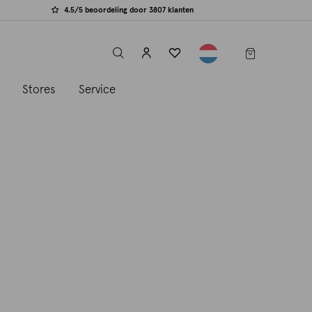
4.5/5 beoordeling door 3807 klanten
label.header.toggle
s
Stores
Service