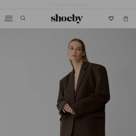
menu
label.header.toggle