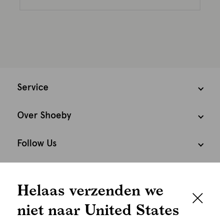
Service
Over Shoeby
Follow Us
We houden het
Cookies
Helaas verzenden we
graag persoonlijk
Nederland
Nederlands
niet naar United States