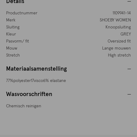
Details
Productnummer
1109941-14
Merk
SHOEBY WOMEN
Sluiting
Knoopsluiting
Kleur
GREY
Pasvorm/ fit
Oversized fit
Mouw
Lange mouwen
Stretch
High stretch
Materiaalsamenstelling
77%polyester17visco6% elastane
Wasvoorschriften
Chemisch reinigen