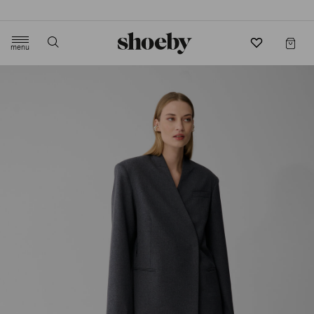
4.5/5 beoordeling door 3807 klanten
menu
label.header.toggle