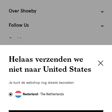
Over Shoeby
Follow Us
Cookies
We houden het
Nederland
Nederlands
Helaas verzenden we
graag persoonlijk
niet naar United States
Om je de beste gebruikservaring te kunnen bieden,
gebruiken wij cookies en daarmee vergelijkbare
Je kunt de webshop nog steeds bezoeken
technieken zoals link-tracking welke gebruikt worden
om advertenties te personaliseren...
Lees meer
Nederland
- The Netherlands