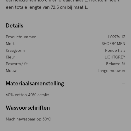
een lengte van 186 cm en draagt maat L. Het item heeft
een totale lengte van 72.5 cm bij maat L.
Details
Productnummer
1109776-13
Merk
SHOEBY MEN
Kraagvorm
Ronde hals
Kleur
LIGHTGREY
Pasvorm/ fit
Relaxed fit
Mouw
Lange mouwen
Materiaalsamenstelling
60% cotton 40% acrylic
Wasvoorschriften
Machinewasbaar op 30°C