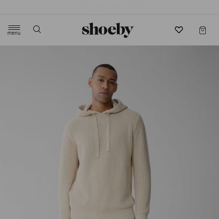
4.5/5 beoordeling door 3807 klanten
menu
label.header.toggle