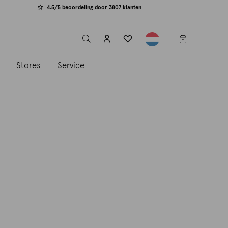
4.5/5 beoordeling door 3807 klanten
label.header.toggle
s
Stores
Service