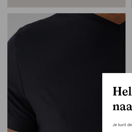
Hel
naa
Je kunt d