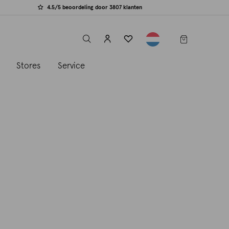
4.5/5 beoordeling door 3807 klanten
label.header.toggle
s
Stores
Service