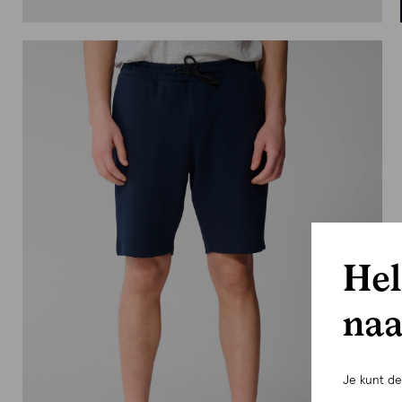
Hel
naa
Je kunt d