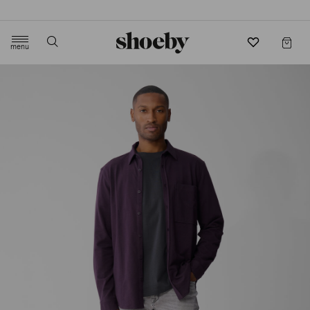
4.5/5 beoordeling door 3807 klanten
menu
label.header.toggle