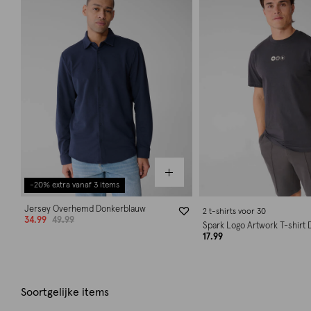
-20% extra vanaf 3 items
Jersey Overhemd Donkerblauw
2 t-shirts voor 30
34.99
49.99
Spark Logo Artwork T-shirt 
17.99
Soortgelijke items