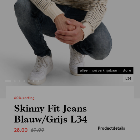
alleen nog verkrijgbaar in store
L34
60% korting
Skinny Fit Jeans
Blauw/Grijs L34
Productdetails
69.99
28.00