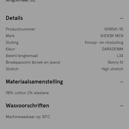
lengtemaat 32.
Details
Productnummer
1098541-95
Merk
SHOEBY MEN
Sluiting
Knoop- en ritssluiting
Kleur
DARKDENIM
(been) lengtemaat
L34
Broekpasvorm (broek en jeans)
Skinny fit
Stretch
High stretch
Materiaalsamenstelling
98% cotton 2% elastane
Wasvoorschriften
Machinewasbaar op 30°C