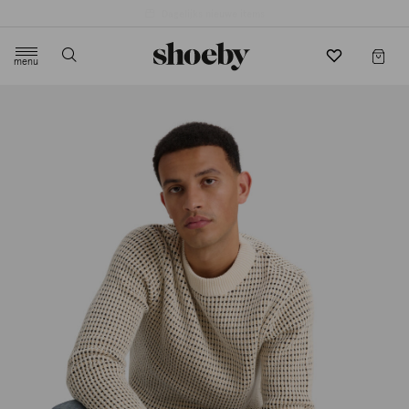
4.5/5 beoordeling door 3807 klanten
menu
label.header.toggle