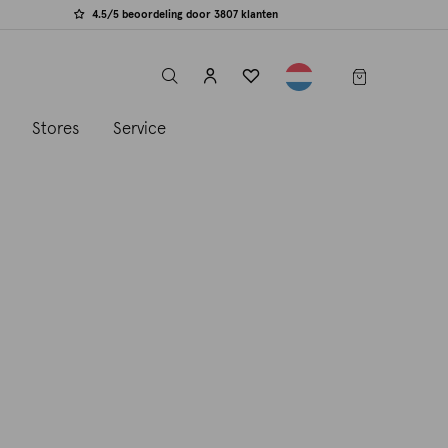
4.5/5 beoordeling door 3807 klanten
label.header.toggle
s
Stores
Service