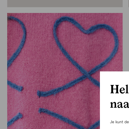
Hel
naa
Je kunt d