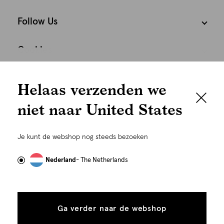
Follow Us
Cookies
We houden het
Nederland
Nederlands
Helaas verzenden we
graag persoonlijk
niet naar United States
Om je de beste gebruikservaring te kunnen bieden,
gebruiken wij cookies en daarmee vergelijkbare
Je kunt de webshop nog steeds bezoeken
technieken zoals link-tracking welke gebruikt worden
om advertenties te personaliseren...
Lees meer
Nederland
- The Netherlands
Alle
Details
©
Alle rechten voorbehouden. Shoeby 2026
cookies
Ga verder naar de webshop
tonen
toestaan
Plaats in winkelmand