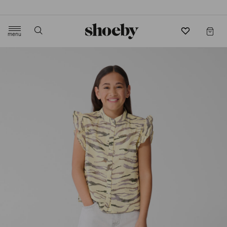
4.5/5 beoordeling door 3807 klanten
menu
label.header.toggle