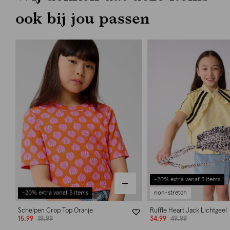
ook bij jou passen
-20% extra vanaf 3 items
-20% extra vanaf 3 items
non-stretch
Schelpen Crop Top Oranje
Ruffle Heart Jack Lichtgeel
15.99
19.99
34.99
49.99