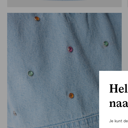
Hel
naa
Je kunt d