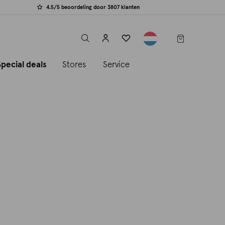
4.5/5 beoordeling door 3807 klanten
label.header.toggle
Special deals
Stores
Service