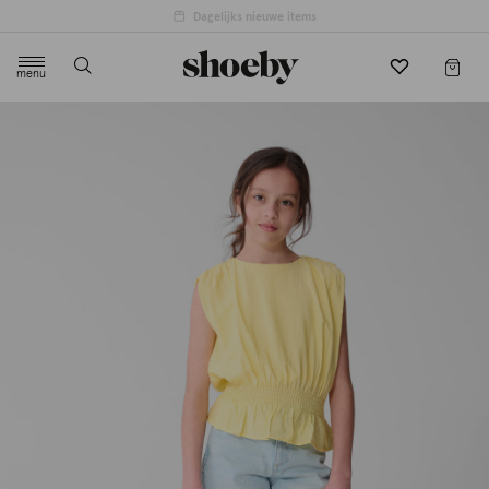
menu
label.header.toggle