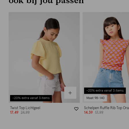
-20% extra vanaf 3 items
-20% extra vanaf 3 items
Maat 98-140
Twist Top Lichtgeel
Schelpen Ruffle Rib Top Ora
17.49
24.99
14.39
17.99