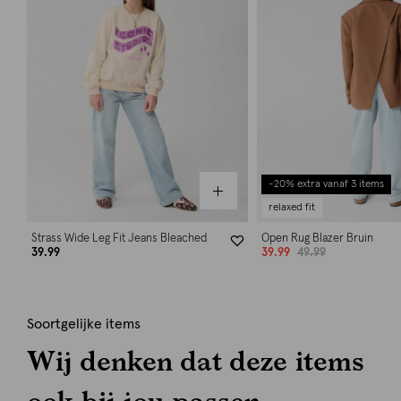
-20% extra vanaf 3 items
relaxed fit
Strass Wide Leg Fit Jeans Bleached
Open Rug Blazer Bruin
39.99
39.99
49.99
Soortgelijke items
Wij denken dat deze items
ook bij jou passen