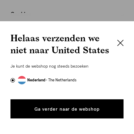
Cookies
We houden het
Nederland
Nederlands
Helaas verzenden we
graag persoonlijk
niet naar United States
Om je de beste gebruikservaring te kunnen bieden,
gebruiken wij cookies en daarmee vergelijkbare
Je kunt de webshop nog steeds bezoeken
technieken zoals link-tracking welke gebruikt worden
om advertenties te personaliseren...
Lees meer
Nederland
- The Netherlands
Alle
Details
©
Alle rechten voorbehouden. Shoeby 2026
cookies
Ga verder naar de webshop
tonen
toestaan
Plaats in winkelmand