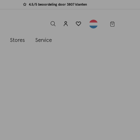
4.5/5 beoordeling door 3807 klanten
label.header.toggle
s
Stores
Service