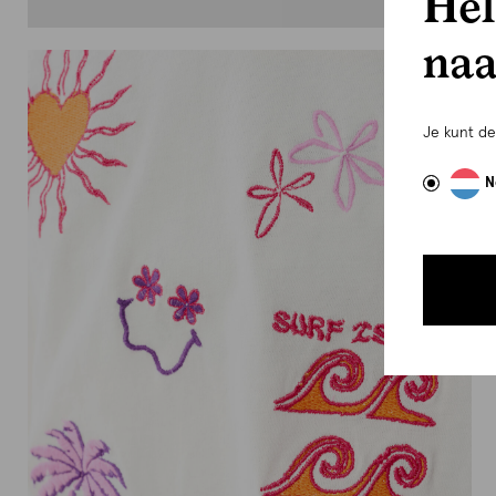
Hel
naa
Je kunt d
N