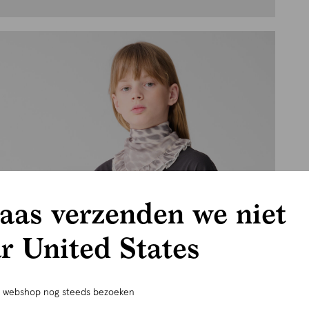
aas verzenden we niet
r United States
e webshop nog steeds bezoeken