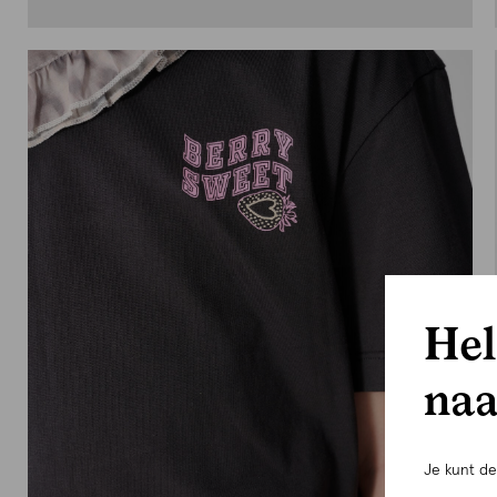
Hel
naa
Je kunt d