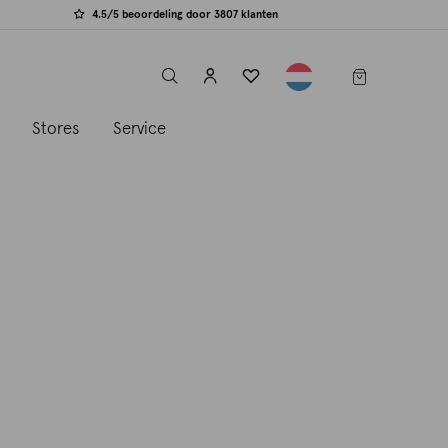
4.5/5 beoordeling door 3807 klanten
label.header.toggle
s
Stores
Service