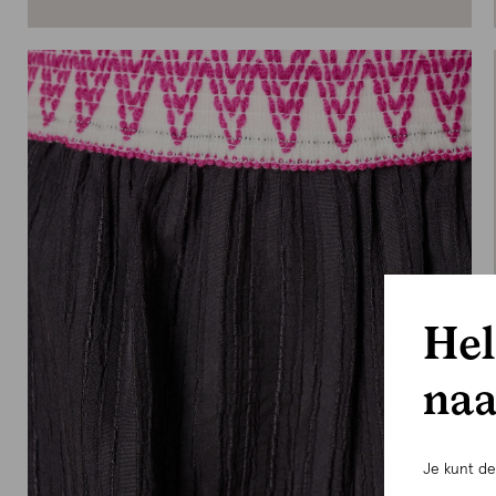
Hel
naa
Je kunt d