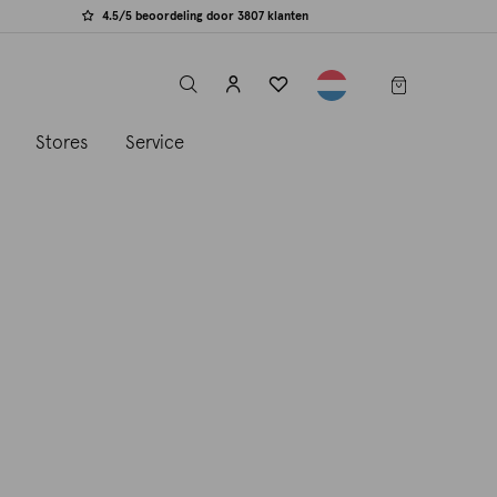
4.5/5 beoordeling door 3807 klanten
label.header.toggle
s
Stores
Service