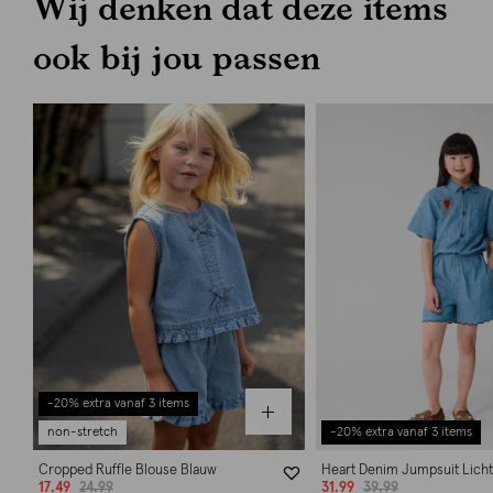
Wij denken dat deze items
ook bij jou passen
-20% extra vanaf 3 items
non-stretch
-20% extra vanaf 3 items
Cropped Ruffle Blouse Blauw
Heart Denim Jumpsuit Lich
17.49
24.99
31.99
39.99