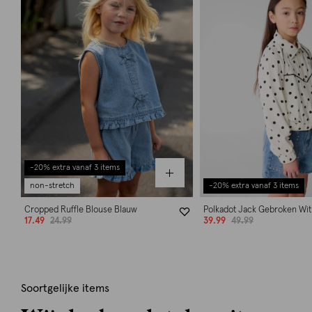
-20% extra vanaf 3 items
non-stretch
-20% extra vanaf 3 items
Cropped Ruffle Blouse Blauw
Polkadot Jack Gebroken Wit
17.49
24.99
39.99
49.99
Soortgelijke items