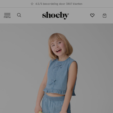
4.5/5 beoordeling door 3807 klanten
menu
label.header.toggle