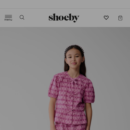
4.5/5 beoordeling door 3807 klanten
menu
label.header.toggle