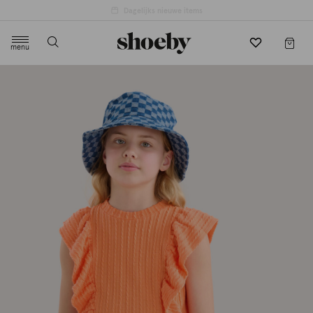
4.5/5 beoordeling door 3807 klanten
menu
label.header.toggle