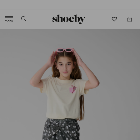
4.5/5 beoordeling door 3807 klanten
menu
label.header.toggle