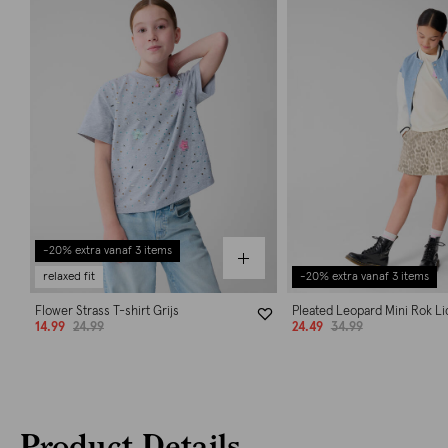
-20% extra vanaf 3 items
relaxed fit
-20% extra vanaf 3 items
Flower Strass T-shirt Grijs
Pleated Leopard Mini Rok Li
14.99
24.99
24.49
34.99
Product Details