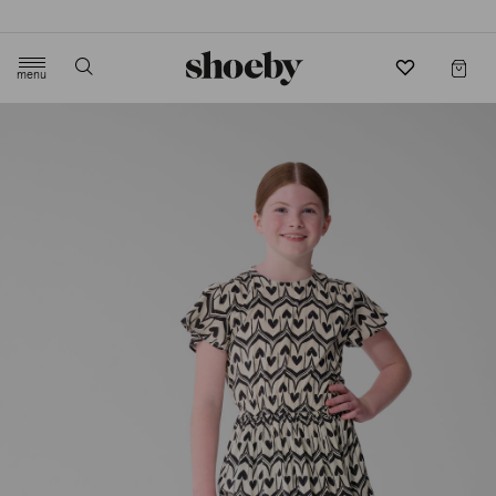
4.5/5 beoordeling door 3807 klanten
menu
label.header.toggle