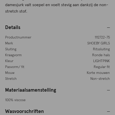
damesjurk valt soepel en voelt stevig aan dankzij de non-
stretch stof.
Details
Productnummer
1112722-75
Merk
SHOEBY GIRLS
Sluiting
Ritssluiting
Kraagvorm
Ronde hals
Kleur
LIGHTPINK
Pasvorm/ fit
Regular fit
Mouw
Korte mouwen
Stretch
Non-stretch
Materiaalsamenstelling
100% viscose
Wasvoorschriften