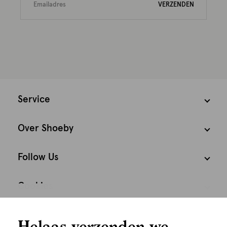
VERZENDEN
Service
Over Shoeby
Follow Us
Cookies
We houden het
Nederland
Nederlands
Helaas verzenden we