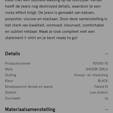
kleur met een subtiele wassing op de voorzijde. Verder
heeft de jeans nog destroyed details, waardoor je een
rocky effect krijgt. De jeans is gemaakt van katoen,
polyester, viscose en elastaan. Door deze samenstelling is
het sterk van kwaliteit, vormvast, kleurvast, comfortabel
en subtiel rekbaar. Maak je look compleet met een
statement t-shirt en je bent ready to go!
Details
Productnummer
1101345-10
Merk
SHOEBY GIRLS
Sluiting
Knoop- en ritssluiting
Kleur
BLACK
Broekpasvorm (broek en jeans)
Flared fit
Stretch
Low stretch
Duurzaam
Ja
Materiaalsamenstelling