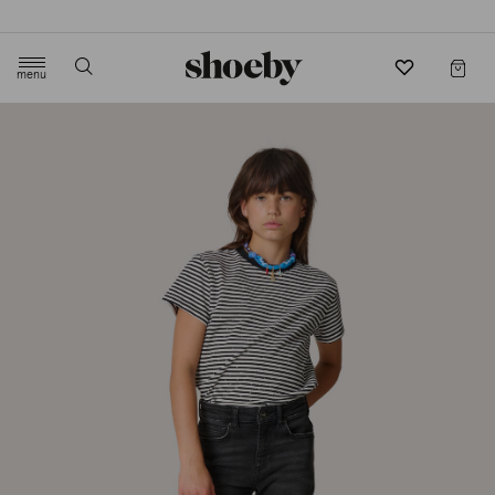
4.5/5 beoordeling door 3807 klanten
menu
label.header.toggle