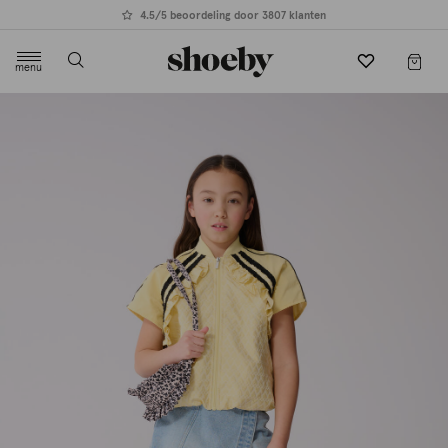
4.5/5 beoordeling door 3807 klanten
menu
label.header.toggle