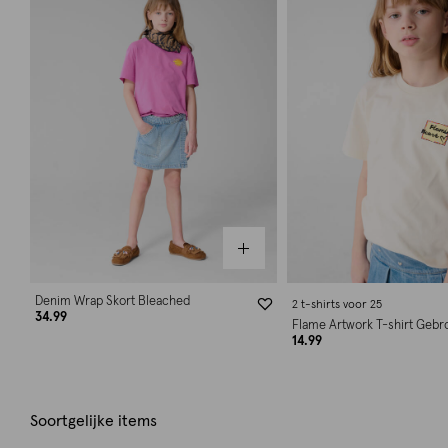
Denim Wrap Skort Bleached
2 t-shirts voor 25
34.99
Flame Artwork T-shirt Gebr
14.99
Soortgelijke items