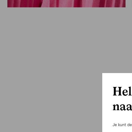
Hel
naa
Je kunt d