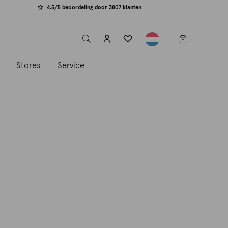
4.5/5 beoordeling door 3807 klanten
label.header.toggle
s
Stores
Service