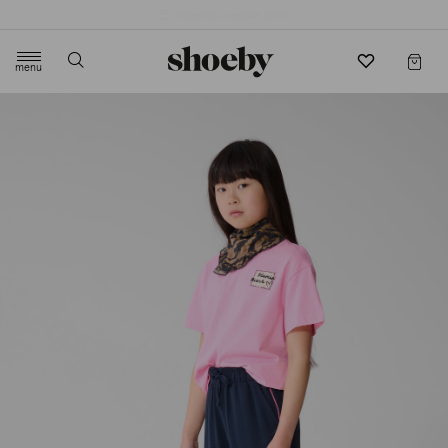
4.5/5 beoordeling door 3807 klanten
menu
label.header.toggle