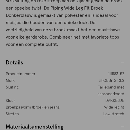
striksluiting en roze streep aan de zijkant geven de broek
een speelse twist. De Piping Wide Leg Fit Broek
Donkerblauw is gemaakt van polyester en is ideaal voor
meisjes die houden van een unieke look. De
veelzijdigheid van deze broek maakt het een must-have
voor elke garderobe. Combineer het met favoriete tops
voor een complete outfit.
Details
Productnummer
1111183-52
Merk
SHOEBY GIRLS
Sluiting
Tailleband met
aansnoerkoord
Kleur
DARKBLUE
Broekpasvorm (broek en jeans)
Wide leg fit
Stretch
Low stretch
Materiaalsamenstelling