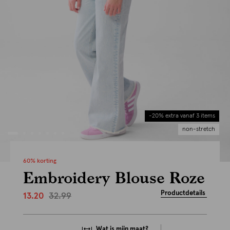
-20% extra vanaf 3 items
non-stretch
60% korting
Embroidery Blouse Roze
Productdetails
32.99
13.20
Wat is mijn maat?