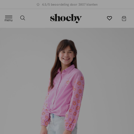
4.5/5 beoordeling door 3807 klanten
menu
label.header.toggle