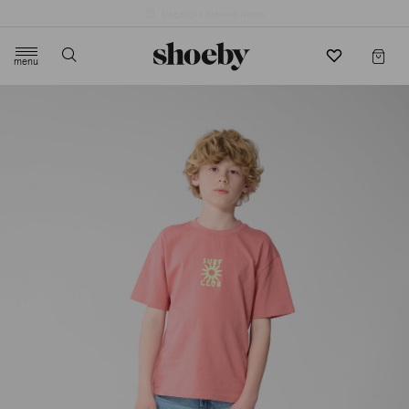
4.5/5 beoordeling door 3807 klanten
menu
label.header.toggle