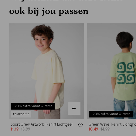
ook bij jou passen
-20% extra vanaf 3 items
relaxed fit
-20% extra vanaf 3 items
Sport Crew Artwork T-shirt Lichtgeel
Green Wave T-shirt Lichtgr
11.19
15.99
10.49
14.99