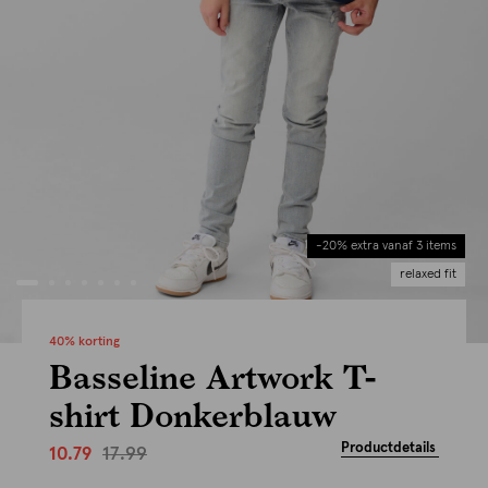
-20% extra vanaf 3 items
relaxed fit
40% korting
Basseline Artwork T-
shirt Donkerblauw
Productdetails
17.99
10.79