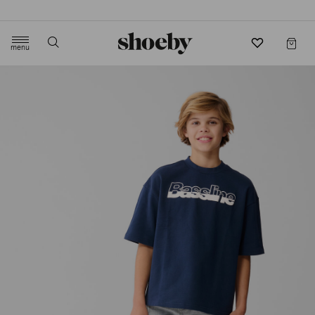
4.5/5 beoordeling door 3807 klanten
menu
label.header.toggle